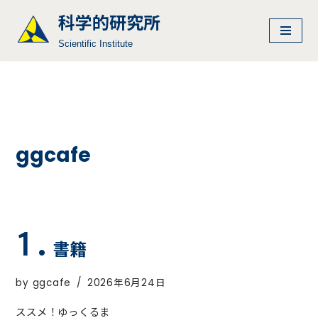
科学的研究所
コ
Scientific Institute
ン
テ
ン
ツ
へ
ス
ggcafe
キ
ッ
プ
書籍
by
ggcafe
2026年6月24日
ススメ！ゆっくるま