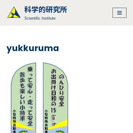
科学的研究所
コ
Scientific Institute
ン
テ
ン
ツ
yukkuruma
へ
ス
キ
ッ
プ