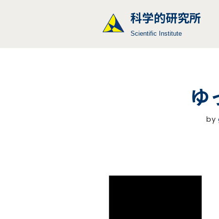
科学的研究所
コ
Scientific Institute
ン
テ
ン
ツ
ゆ
へ
ス
キ
by
ッ
プ