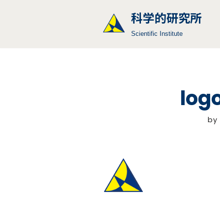
科学的研究所
コ
Scientific Institute
ン
テ
ン
ツ
log
へ
ス
キ
by
ッ
プ