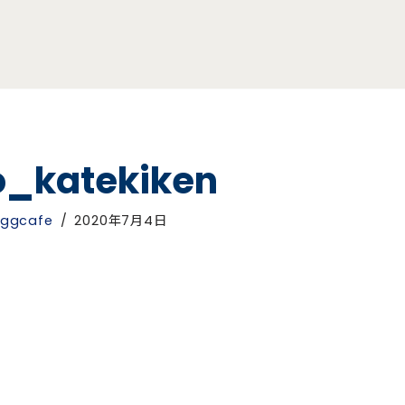
o_katekiken
ggcafe
2020年7月4日